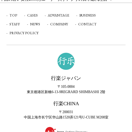
イ
ビ
ズ
TOP
CASES
ADVANTAGE
BUSINESS
ゲ
STAFF
NEWS
COMPANY
CONTACT
ー
PRIVACY POLICY
シ
ョ
ン
行楽ジャパン
〒105-0004
東京都港区新橋6-13-9
REGRARD SHIMBASHI 2階
行楽CHINA
〒200031
中国上海市长宁区华山路1520弄121号U-CUBE M208室