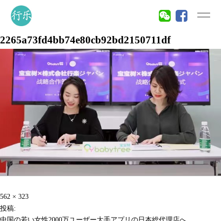
2265a73fd4bb74e80cb92bd2150711df
投
フ
562 × 323
稿
ル
投稿:
ナ
サ
中国の若い女性2000万ユーザー大手アプリの日本総代理店へ