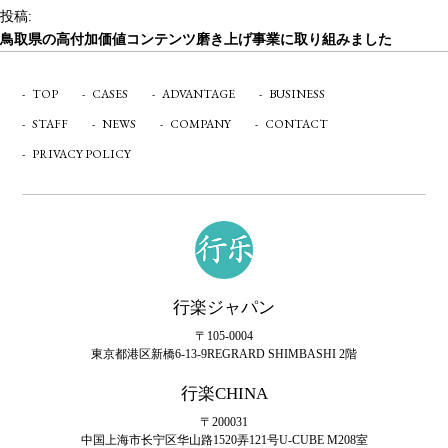
稿
ル
投稿:
ナ
サ
鳥取県の高付加価値コンテンツ磨き上げ事業に取り組みました
イ
ビ
ズ
TOP
CASES
ADVANTAGE
BUSINESS
ゲ
STAFF
NEWS
COMPANY
CONTACT
ー
PRIVACY POLICY
シ
ョ
ン
行楽ジャパン
〒105-0004
東京都港区新橋6-13-9
REGRARD SHIMBASHI 2階
行楽CHINA
〒200031
中国上海市长宁区华山路1520弄121号U-CUBE M208室