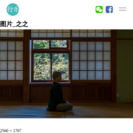
图片_之之
投
フ
2560 × 1707