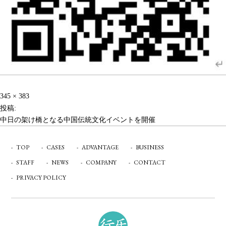
投
フ
345 × 383
稿
ル
投稿:
ナ
サ
中日の架け橋となる中国伝統文化イベントを開催
イ
ビ
ズ
TOP
CASES
ADVANTAGE
BUSINESS
ゲ
STAFF
NEWS
COMPANY
CONTACT
ー
PRIVACY POLICY
シ
ョ
ン